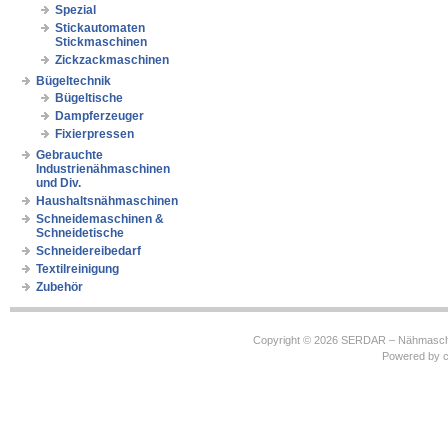
Spezial
Stickautomaten
Stickmaschinen
Zickzackmaschinen
Bügeltechnik
Bügeltische
Dampferzeuger
Fixierpressen
Gebrauchte
Industrienähmaschinen
und Div.
Haushaltsnähmaschinen
Schneidemaschinen &
Schneidetische
Schneidereibedarf
Textilreinigung
Zubehör
Copyright © 2026
SERDAR – Nähmasch
Powered by
c
https://robbinhooghiemstra.nl/sitemap.txt