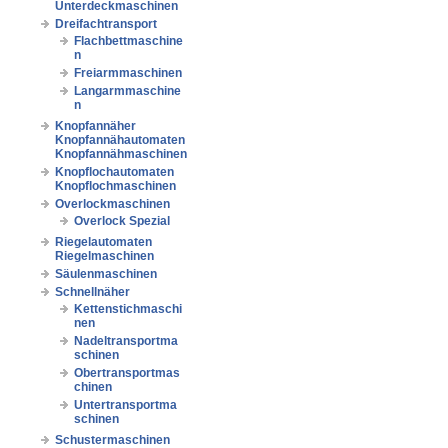
Unterdeckmaschinen
Dreifachtransport
Flachbettmaschine
n
Freiarmmaschinen
Langarmmaschine
n
Knopfannäher
Knopfannähautomaten
Knopfannähmaschinen
Knopflochautomaten
Knopflochmaschinen
Overlockmaschinen
Overlock Spezial
Riegelautomaten
Riegelmaschinen
Säulenmaschinen
Schnellnäher
Kettenstichmaschi
nen
Nadeltransportma
schinen
Obertransportmas
chinen
Untertransportma
schinen
Schustermaschinen