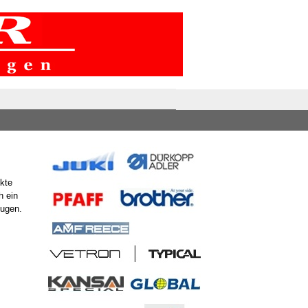
ukte
h ein
eugen.