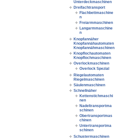
Unterdeckmaschinen
Dreifachtransport
Flachbettmaschine
n
Freiarmmaschinen
Langarmmaschine
n
Knopfannäher
Knopfannähautomaten
Knopfannähmaschinen
Knopflochautomaten
Knopflochmaschinen
Overlockmaschinen
Overlock Spezial
Riegelautomaten
Riegelmaschinen
Säulenmaschinen
Schnellnäher
Kettenstichmaschi
nen
Nadeltransportma
schinen
Obertransportmas
chinen
Untertransportma
schinen
Schustermaschinen