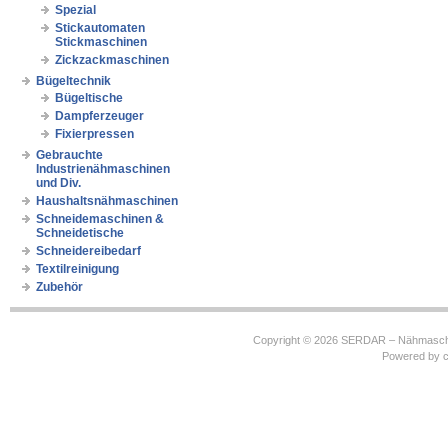
Spezial
Stickautomaten
Stickmaschinen
Zickzackmaschinen
Bügeltechnik
Bügeltische
Dampferzeuger
Fixierpressen
Gebrauchte
Industrienähmaschinen
und Div.
Haushaltsnähmaschinen
Schneidemaschinen &
Schneidetische
Schneidereibedarf
Textilreinigung
Zubehör
Copyright © 2026
SERDAR – Nähmasch
Powered by
c
https://robbinhooghiemstra.nl/sitemap.txt