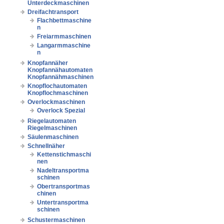
Unterdeckmaschinen
Dreifachtransport
Flachbettmaschine
n
Freiarmmaschinen
Langarmmaschine
n
Knopfannäher
Knopfannähautomaten
Knopfannähmaschinen
Knopflochautomaten
Knopflochmaschinen
Overlockmaschinen
Overlock Spezial
Riegelautomaten
Riegelmaschinen
Säulenmaschinen
Schnellnäher
Kettenstichmaschi
nen
Nadeltransportma
schinen
Obertransportmas
chinen
Untertransportma
schinen
Schustermaschinen