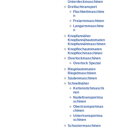
Unterdeckmaschinen
Dreifachtransport
Flachbettmaschine
n
Freiarmmaschinen
Langarmmaschine
n
Knopfannäher
Knopfannähautomaten
Knopfannähmaschinen
Knopflochautomaten
Knopflochmaschinen
Overlockmaschinen
Overlock Spezial
Riegelautomaten
Riegelmaschinen
Säulenmaschinen
Schnellnäher
Kettenstichmaschi
nen
Nadeltransportma
schinen
Obertransportmas
chinen
Untertransportma
schinen
Schustermaschinen