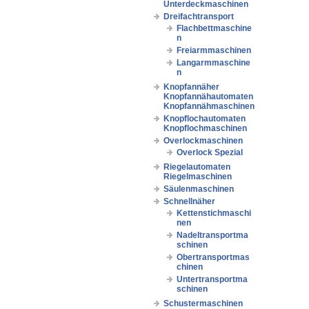
Unterdeckmaschinen
Dreifachtransport
Flachbettmaschine
n
Freiarmmaschinen
Langarmmaschine
n
Knopfannäher
Knopfannähautomaten
Knopfannähmaschinen
Knopflochautomaten
Knopflochmaschinen
Overlockmaschinen
Overlock Spezial
Riegelautomaten
Riegelmaschinen
Säulenmaschinen
Schnellnäher
Kettenstichmaschi
nen
Nadeltransportma
schinen
Obertransportmas
chinen
Untertransportma
schinen
Schustermaschinen