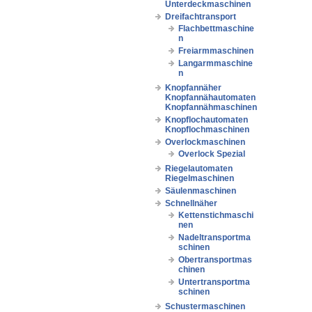
Unterdeckmaschinen
Dreifachtransport
Flachbettmaschine
n
Freiarmmaschinen
Langarmmaschine
n
Knopfannäher
Knopfannähautomaten
Knopfannähmaschinen
Knopflochautomaten
Knopflochmaschinen
Overlockmaschinen
Overlock Spezial
Riegelautomaten
Riegelmaschinen
Säulenmaschinen
Schnellnäher
Kettenstichmaschi
nen
Nadeltransportma
schinen
Obertransportmas
chinen
Untertransportma
schinen
Schustermaschinen