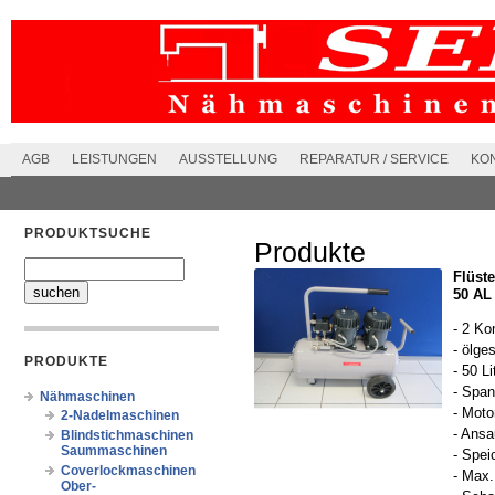
AGB
LEISTUNGEN
AUSSTELLUNG
REPARATUR / SERVICE
KO
PRODUKTSUCHE
Produkte
Flüste
50 AL
- 2 Ko
- ölge
PRODUKTE
- 50 L
- Span
Nähmaschinen
- Moto
2-Nadelmaschinen
- Ansa
Blindstichmaschinen
Saummaschinen
- Spei
Coverlockmaschinen
- Max.
Ober-