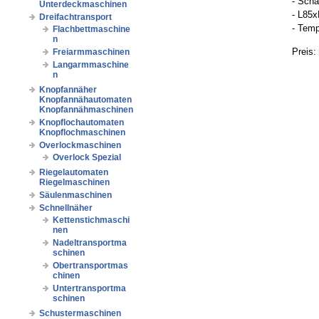
- Scha
Unterdeckmaschinen
- L85
Dreifachtransport
- Temp
Flachbettmaschine
n
Preis:
Freiarmmaschinen
Langarmmaschine
n
Knopfannäher
Knopfannähautomaten
Knopfannähmaschinen
Knopflochautomaten
Knopflochmaschinen
Overlockmaschinen
Overlock Spezial
Riegelautomaten
Riegelmaschinen
Säulenmaschinen
Schnellnäher
Kettenstichmaschi
nen
Nadeltransportma
schinen
Obertransportmas
chinen
Untertransportma
schinen
Schustermaschinen