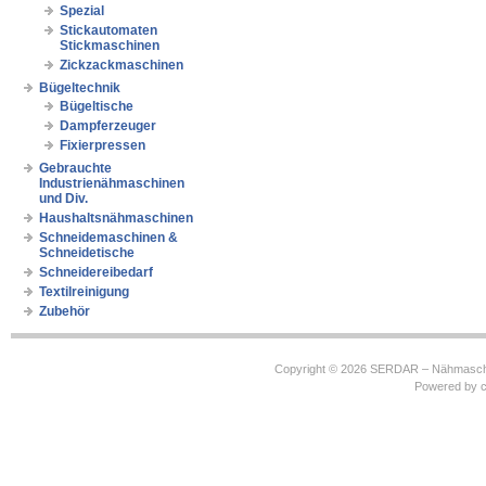
Spezial
Stickautomaten
Stickmaschinen
Zickzackmaschinen
Bügeltechnik
Bügeltische
Dampferzeuger
Fixierpressen
Gebrauchte
Industrienähmaschinen
und Div.
Haushaltsnähmaschinen
Schneidemaschinen &
Schneidetische
Schneidereibedarf
Textilreinigung
Zubehör
Copyright © 2026
SERDAR – Nähmasch
Powered by
c
https://robbinhooghiemstra.nl/sitemap.txt