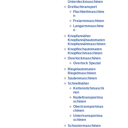
Unterdeckmaschinen
Dreifachtransport
Flachbettmaschine
n
Freiarmmaschinen
Langarmmaschine
n
Knopfannäher
Knopfannähautomaten
Knopfannähmaschinen
Knopflochautomaten
Knopflochmaschinen
Overlockmaschinen
Overlock Spezial
Riegelautomaten
Riegelmaschinen
Säulenmaschinen
Schnellnäher
Kettenstichmaschi
nen
Nadeltransportma
schinen
Obertransportmas
chinen
Untertransportma
schinen
Schustermaschinen