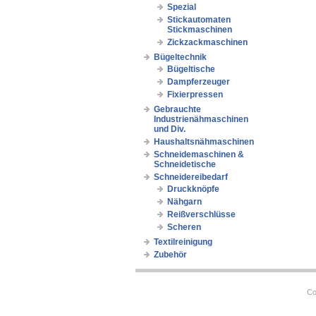
Spezial
Stickautomaten
Stickmaschinen
Zickzackmaschinen
Bügeltechnik
Bügeltische
Dampferzeuger
Fixierpressen
Gebrauchte
Industrienähmaschinen
und Div.
Haushaltsnähmaschinen
Schneidemaschinen &
Schneidetische
Schneidereibedarf
Druckknöpfe
Nähgarn
Reißverschlüsse
Scheren
Textilreinigung
Zubehör
Co