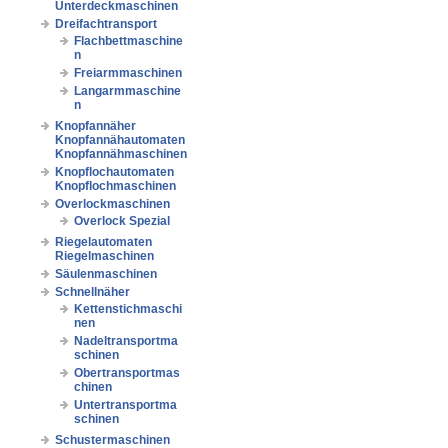
Unterdeckmaschinen
Dreifachtransport
Flachbettmaschine
n
Freiarmmaschinen
Langarmmaschine
n
Knopfannäher
Knopfannähautomaten
Knopfannähmaschinen
Knopflochautomaten
Knopflochmaschinen
Overlockmaschinen
Overlock Spezial
Riegelautomaten
Riegelmaschinen
Säulenmaschinen
Schnellnäher
Kettenstichmaschi
nen
Nadeltransportma
schinen
Obertransportmas
chinen
Untertransportma
schinen
Schustermaschinen