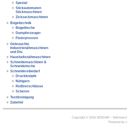
Spezial
Stickautomaten
Stickmaschinen
Zickzackmaschinen
Bügeltechnik
Bügeltische
Dampferzeuger
Fixierpressen
Gebrauchte
Industrienähmaschinen
und Div.
Haushaltsnähmaschinen
Schneidemaschinen &
Schneidetische
Schneidereibedarf
Druckknöpfe
Nähgarn
Reißverschlüsse
Scheren
Textilreinigung
Zubehör
Copyright © 2026
SERDAR – Nähmasch
Powered by
c