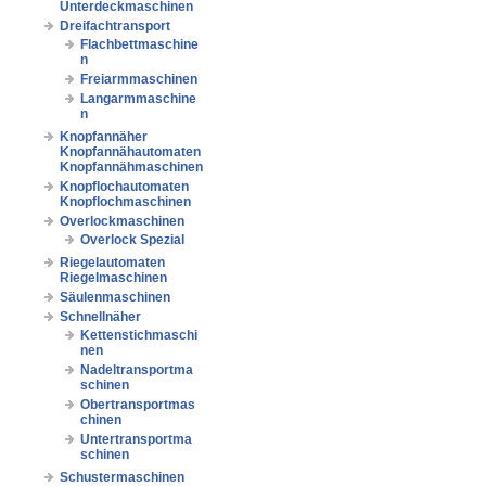
Unterdeckmaschinen
Dreifachtransport
Flachbettmaschine
n
Freiarmmaschinen
Langarmmaschine
n
Knopfannäher
Knopfannähautomaten
Knopfannähmaschinen
Knopflochautomaten
Knopflochmaschinen
Overlockmaschinen
Overlock Spezial
Riegelautomaten
Riegelmaschinen
Säulenmaschinen
Schnellnäher
Kettenstichmaschi
nen
Nadeltransportma
schinen
Obertransportmas
chinen
Untertransportma
schinen
Schustermaschinen