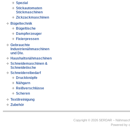
Spezial
Stickautomaten
Stickmaschinen
Zickzackmaschinen
Bügeltechnik
Bügeltische
Dampferzeuger
Fixierpressen
Gebrauchte
Industrienähmaschinen
und Div.
Haushaltsnähmaschinen
Schneidemaschinen &
Schneidetische
Schneidereibedarf
Druckknöpfe
Nähgarn
Reißverschlüsse
Scheren
Textilreinigung
Zubehör
Copyright © 2026
SERDAR – Nähmasch
Powered by
c