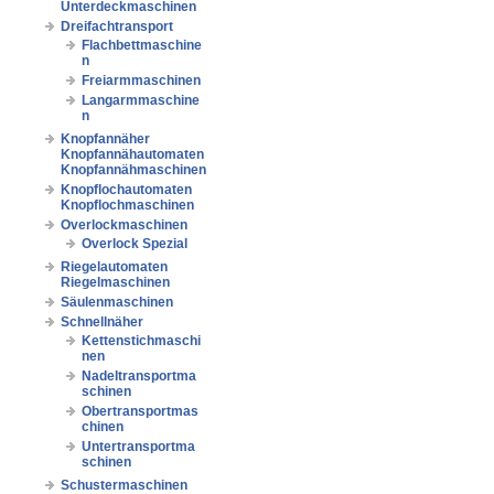
Unterdeckmaschinen
Dreifachtransport
Flachbettmaschine
n
Freiarmmaschinen
Langarmmaschine
n
Knopfannäher
Knopfannähautomaten
Knopfannähmaschinen
Knopflochautomaten
Knopflochmaschinen
Overlockmaschinen
Overlock Spezial
Riegelautomaten
Riegelmaschinen
Säulenmaschinen
Schnellnäher
Kettenstichmaschi
nen
Nadeltransportma
schinen
Obertransportmas
chinen
Untertransportma
schinen
Schustermaschinen