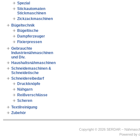
Spezial
Stickautomaten
Stickmaschinen
Zickzackmaschinen
Bügeltechnik
Bügeltische
Dampferzeuger
Fixierpressen
Gebrauchte
Industrienähmaschinen
und Div.
Haushaltsnähmaschinen
Schneidemaschinen &
Schneidetische
Schneidereibedarf
Druckknöpfe
Nähgarn
Reißverschlüsse
Scheren
Textilreinigung
Zubehör
Copyright © 2026
SERDAR – Nähmasch
Powered by
c