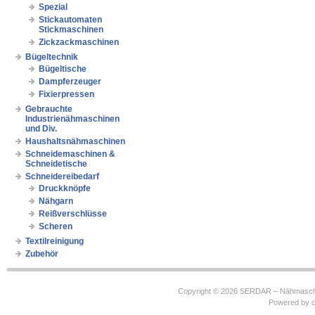
Spezial
Stickautomaten
Stickmaschinen
Zickzackmaschinen
Bügeltechnik
Bügeltische
Dampferzeuger
Fixierpressen
Gebrauchte
Industrienähmaschinen
und Div.
Haushaltsnähmaschinen
Schneidemaschinen &
Schneidetische
Schneidereibedarf
Druckknöpfe
Nähgarn
Reißverschlüsse
Scheren
Textilreinigung
Zubehör
Copyright © 2026
SERDAR – Nähmasch
Powered by
c