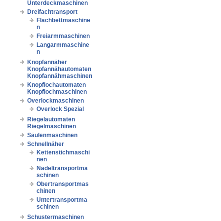
Unterdeckmaschinen
Dreifachtransport
Flachbettmaschine
n
Freiarmmaschinen
Langarmmaschine
n
Knopfannäher
Knopfannähautomaten
Knopfannähmaschinen
Knopflochautomaten
Knopflochmaschinen
Overlockmaschinen
Overlock Spezial
Riegelautomaten
Riegelmaschinen
Säulenmaschinen
Schnellnäher
Kettenstichmaschi
nen
Nadeltransportma
schinen
Obertransportmas
chinen
Untertransportma
schinen
Schustermaschinen