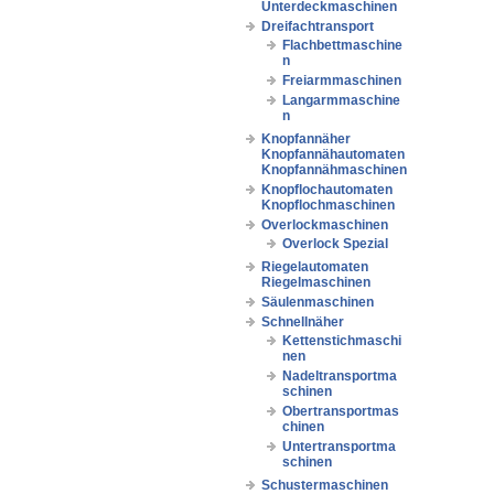
Unterdeckmaschinen
Dreifachtransport
Flachbettmaschine
n
Freiarmmaschinen
Langarmmaschine
n
Knopfannäher
Knopfannähautomaten
Knopfannähmaschinen
Knopflochautomaten
Knopflochmaschinen
Overlockmaschinen
Overlock Spezial
Riegelautomaten
Riegelmaschinen
Säulenmaschinen
Schnellnäher
Kettenstichmaschi
nen
Nadeltransportma
schinen
Obertransportmas
chinen
Untertransportma
schinen
Schustermaschinen