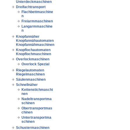
Unterdeckmaschinen
Dreifachtransport
Flachbettmaschine
n
Freiarmmaschinen
Langarmmaschine
n
Knopfannäher
Knopfannähautomaten
Knopfannähmaschinen
Knopflochautomaten
Knopflochmaschinen
Overlockmaschinen
Overlock Spezial
Riegelautomaten
Riegelmaschinen
Säulenmaschinen
Schnellnäher
Kettenstichmaschi
nen
Nadeltransportma
schinen
Obertransportmas
chinen
Untertransportma
schinen
Schustermaschinen