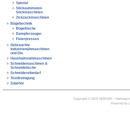
Spezial
Stickautomaten
Stickmaschinen
Zickzackmaschinen
Bügeltechnik
Bügeltische
Dampferzeuger
Fixierpressen
Gebrauchte
Industrienähmaschinen
und Div.
Haushaltsnähmaschinen
Schneidemaschinen &
Schneidetische
Schneidereibedarf
Textilreinigung
Zubehör
Copyright © 2026
SERDAR – Nähmasch
Powered by
c
https://robbinhooghiemstra.nl/sitemap.txt