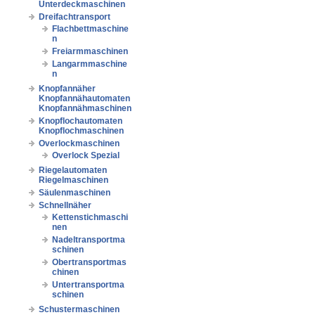
Unterdeckmaschinen
Dreifachtransport
Flachbettmaschine
n
Freiarmmaschinen
Langarmmaschine
n
Knopfannäher
Knopfannähautomaten
Knopfannähmaschinen
Knopflochautomaten
Knopflochmaschinen
Overlockmaschinen
Overlock Spezial
Riegelautomaten
Riegelmaschinen
Säulenmaschinen
Schnellnäher
Kettenstichmaschi
nen
Nadeltransportma
schinen
Obertransportmas
chinen
Untertransportma
schinen
Schustermaschinen