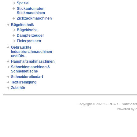
Spezial
Stickautomaten
Stickmaschinen
Zickzackmaschinen
Bügeltechnik
Bügeltische
Dampferzeuger
Fixierpressen
Gebrauchte
Industrienähmaschinen
und Div.
Haushaltsnähmaschinen
Schneidemaschinen &
Schneidetische
Schneidereibedarf
Textilreinigung
Zubehör
Copyright © 2026
SERDAR – Nähmasch
Powered by
c
https://robbinhooghiemstra.nl/sitemap.txt