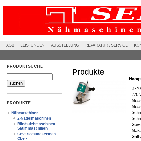
AGB
LEISTUNGEN
AUSSTELLUNG
REPARATUR / SERVICE
KO
PRODUKTSUCHE
Produkte
Hoogs
- 3~4
- 270 
- Mes
PRODUKTE
- Mess
- Schn
Nähmaschinen
2-Nadelmaschinen
- Sch
Blindstichmaschinen
- Gewi
Saummaschinen
- Maß
Coverlockmaschinen
- Grif
Ober-