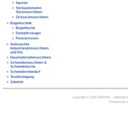
Spezial
Stickautomaten
Stickmaschinen
Zickzackmaschinen
Bügeltechnik
Bügeltische
Dampferzeuger
Fixierpressen
Gebrauchte
Industrienähmaschinen
und Div.
Haushaltsnähmaschinen
Schneidemaschinen &
Schneidetische
Schneidereibedarf
Textilreinigung
Zubehör
Copyright © 2026
SERDAR – Nähmasch
Powered by
c
https://robbinhooghiemstra.nl/sitemap.txt