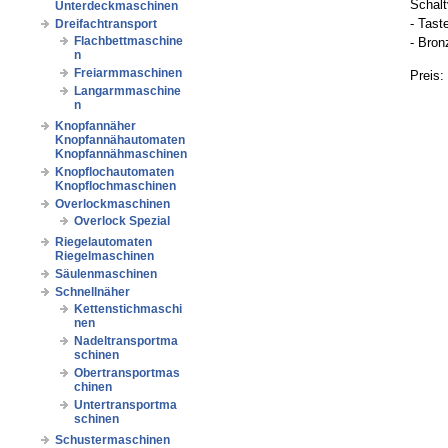
Schalt
Unterdeckmaschinen
- Tast
Dreifachtransport
Flachbettmaschine
- Bron
n
Freiarmmaschinen
Preis:
Langarmmaschine
n
Knopfannäher
Knopfannähautomaten
Knopfannähmaschinen
Knopflochautomaten
Knopflochmaschinen
Overlockmaschinen
Overlock Spezial
Riegelautomaten
Riegelmaschinen
Säulenmaschinen
Schnellnäher
Kettenstichmaschi
nen
Nadeltransportma
schinen
Obertransportmas
chinen
Untertransportma
schinen
Schustermaschinen