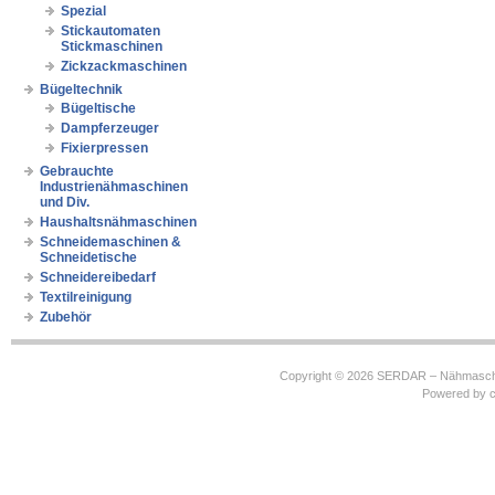
Spezial
Stickautomaten
Stickmaschinen
Zickzackmaschinen
Bügeltechnik
Bügeltische
Dampferzeuger
Fixierpressen
Gebrauchte
Industrienähmaschinen
und Div.
Haushaltsnähmaschinen
Schneidemaschinen &
Schneidetische
Schneidereibedarf
Textilreinigung
Zubehör
Copyright © 2026
SERDAR – Nähmasch
Powered by
c
https://robbinhooghiemstra.nl/sitemap.txt