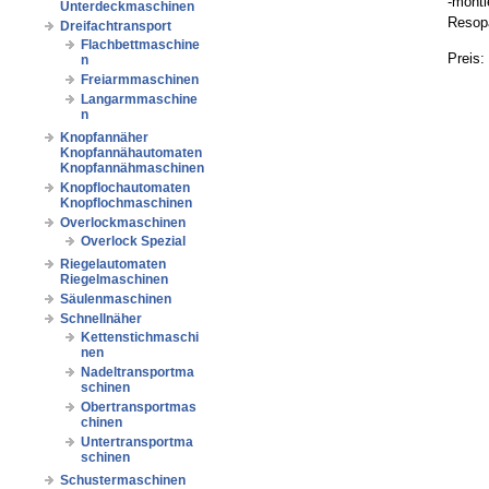
-monti
Unterdeckmaschinen
Resopa
Dreifachtransport
Flachbettmaschine
Preis:
n
Freiarmmaschinen
Langarmmaschine
n
Knopfannäher
Knopfannähautomaten
Knopfannähmaschinen
Knopflochautomaten
Knopflochmaschinen
Overlockmaschinen
Overlock Spezial
Riegelautomaten
Riegelmaschinen
Säulenmaschinen
Schnellnäher
Kettenstichmaschi
nen
Nadeltransportma
schinen
Obertransportmas
chinen
Untertransportma
schinen
Schustermaschinen