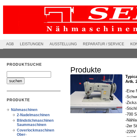
AGB
LEISTUNGEN
AUSSTELLUNG
REPARATUR / SERVICE
KO
PRODUKTSUCHE
Produkte
Typic
Artk. 
-Eine 
-Schw
PRODUKTE
-Zickz
-Stich
Nähmaschinen
-700 
2-Nadelmaschinen
-Nähl
Blindstichmaschinen
Saummaschinen
-2er S
Coverlockmaschinen
-220V
Ober-