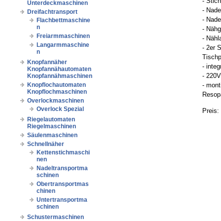
- Stic
Unterdeckmaschinen
- Nad
Dreifachtransport
- Nade
Flachbettmaschine
n
- Nähg
Freiarmmaschinen
- Näh
Langarmmaschine
- 2er 
n
Tischp
Knopfannäher
- inte
Knopfannähautomaten
- 220V
Knopfannähmaschinen
Knopflochautomaten
- mont
Knopflochmaschinen
Resopa
Overlockmaschinen
Overlock Spezial
Preis:
Riegelautomaten
Riegelmaschinen
Säulenmaschinen
Schnellnäher
Kettenstichmaschi
nen
Nadeltransportma
schinen
Obertransportmas
chinen
Untertransportma
schinen
Schustermaschinen