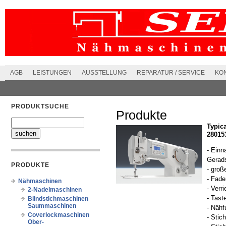
AGB
LEISTUNGEN
AUSSTELLUNG
REPARATUR / SERVICE
KO
PRODUKTSUCHE
Produkte
Typic
28015
- Einn
Gerads
PRODUKTE
- groß
- Fade
Nähmaschinen
- Verr
2-Nadelmaschinen
- Tast
Blindstichmaschinen
Saummaschinen
- Nähf
Coverlockmaschinen
- Stic
Ober-