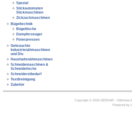
Spezial
Stickautomaten
Stickmaschinen
Zickzackmaschinen
Bügeltechnik
Bügeltische
Dampferzeuger
Fixierpressen
Gebrauchte
Industrienähmaschinen
und Div.
Haushaltsnähmaschinen
Schneidemaschinen &
Schneidetische
Schneidereibedarf
Textilreinigung
Zubehör
Copyright © 2026
SERDAR – Nähmasch
Powered by
c
https://robbinhooghiemstra.nl/sitemap.txt