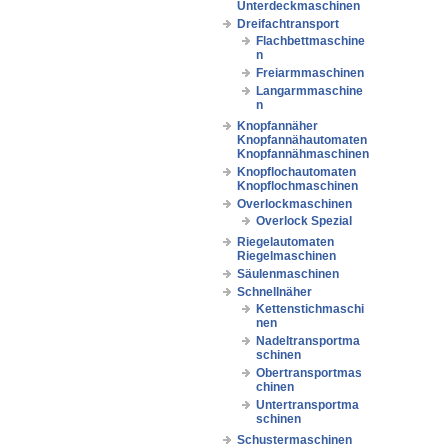
Unterdeckmaschinen
Dreifachtransport
Flachbettmaschine
n
Freiarmmaschinen
Langarmmaschine
n
Knopfannäher
Knopfannähautomaten
Knopfannähmaschinen
Knopflochautomaten
Knopflochmaschinen
Overlockmaschinen
Overlock Spezial
Riegelautomaten
Riegelmaschinen
Säulenmaschinen
Schnellnäher
Kettenstichmaschi
nen
Nadeltransportma
schinen
Obertransportmas
chinen
Untertransportma
schinen
Schustermaschinen