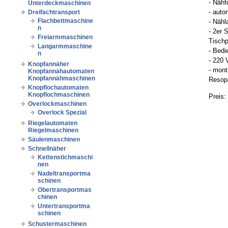
- Nähf
Unterdeckmaschinen
- auto
Dreifachtransport
Flachbettmaschine
- Näh
n
- 2er 
Freiarmmaschinen
Tischp
Langarmmaschine
- Bedi
n
- 220 
Knopfannäher
- mont
Knopfannähautomaten
Knopfannähmaschinen
Resopa
Knopflochautomaten
Knopflochmaschinen
Preis:
Overlockmaschinen
Overlock Spezial
Riegelautomaten
Riegelmaschinen
Säulenmaschinen
Schnellnäher
Kettenstichmaschi
nen
Nadeltransportma
schinen
Obertransportmas
chinen
Untertransportma
schinen
Schustermaschinen