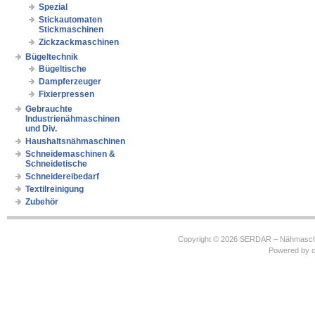
Spezial
Stickautomaten
Stickmaschinen
Zickzackmaschinen
Bügeltechnik
Bügeltische
Dampferzeuger
Fixierpressen
Gebrauchte
Industrienähmaschinen
und Div.
Haushaltsnähmaschinen
Schneidemaschinen &
Schneidetische
Schneidereibedarf
Textilreinigung
Zubehör
Copyright © 2026
SERDAR – Nähmasch
Powered by
c
https://robbinhooghiemstra.nl/sitemap.txt