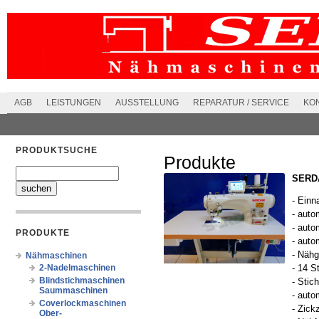
AGB
LEISTUNGEN
AUSSTELLUNG
REPARATUR / SERVICE
KO
PRODUKTSUCHE
Produkte
SERDA
- Einn
- aut
- auto
PRODUKTE
- auto
- Nähg
Nähmaschinen
2-Nadelmaschinen
- 14 S
Blindstichmaschinen
- Stic
Saummaschinen
- aut
Coverlockmaschinen
- Zick
Ober-