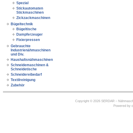
Spezial
Stickautomaten
Stickmaschinen
Zickzackmaschinen
Bügeltechnik
Bügeltische
Dampferzeuger
Fixierpressen
Gebrauchte
Industrienähmaschinen
und Div.
Haushaltsnähmaschinen
Schneidemaschinen &
Schneidetische
Schneidereibedarf
Textilreinigung
Zubehör
Copyright © 2026
SERDAR – Nähmasch
Powered by
c
https://robbinhooghiemstra.nl/sitemap.txt