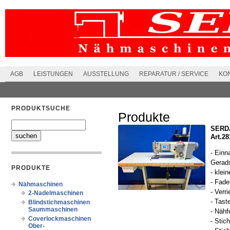
AGB
LEISTUNGEN
AUSSTELLUNG
REPARATUR / SERVICE
KO
PRODUKTSUCHE
Produkte
SERDA
Art.2
- Einn
Gerads
PRODUKTE
- klein
- Fade
Nähmaschinen
- Verr
2-Nadelmaschinen
- Tast
Blindstichmaschinen
Saummaschinen
- Nähf
Coverlockmaschinen
- Stic
Ober-