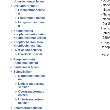
- Stic
Unterdeckmaschinen
- Nad
Dreifachtransport
- Nade
Flachbettmaschine
n
- Nähg
Freiarmmaschinen
- Näh
Langarmmaschine
- 2er 
n
Tischp
Knopfannäher
- inte
Knopfannähautomaten
- 220V
Knopfannähmaschinen
Knopflochautomaten
- mont
Knopflochmaschinen
Resopa
Overlockmaschinen
Overlock Spezial
Preis:
Riegelautomaten
Riegelmaschinen
Säulenmaschinen
Schnellnäher
Kettenstichmaschi
nen
Nadeltransportma
schinen
Obertransportmas
chinen
Untertransportma
schinen
Schustermaschinen