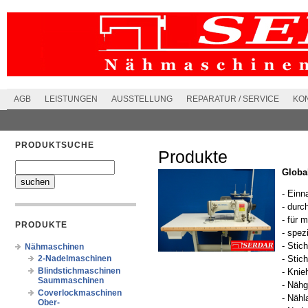
AGB
LEISTUNGEN
AUSSTELLUNG
REPARATUR / SERVICE
KO
PRODUKTSUCHE
Produkte
Globa
- Einn
- durc
- für 
PRODUKTE
- spezi
- Stic
Nähmaschinen
2-Nadelmaschinen
- Stic
Blindstichmaschinen
- Knie
Saummaschinen
- Nähg
Coverlockmaschinen
- Näh
Ober-