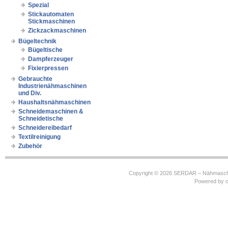
Spezial
Stickautomaten
Stickmaschinen
Zickzackmaschinen
Bügeltechnik
Bügeltische
Dampferzeuger
Fixierpressen
Gebrauchte
Industrienähmaschinen
und Div.
Haushaltsnähmaschinen
Schneidemaschinen &
Schneidetische
Schneidereibedarf
Textilreinigung
Zubehör
Copyright © 2026
SERDAR – Nähmasch
Powered by
c
https://robbinhooghiemstra.nl/sitemap.txt