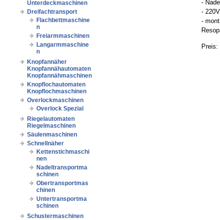
- Nade
Unterdeckmaschinen
- 220
Dreifachtransport
Flachbettmaschine
- mont
n
Resopa
Freiarmmaschinen
Langarmmaschine
Preis:
n
Knopfannäher
Knopfannähautomaten
Knopfannähmaschinen
Knopflochautomaten
Knopflochmaschinen
Overlockmaschinen
Overlock Spezial
Riegelautomaten
Riegelmaschinen
Säulenmaschinen
Schnellnäher
Kettenstichmaschi
nen
Nadeltransportma
schinen
Obertransportmas
chinen
Untertransportma
schinen
Schustermaschinen