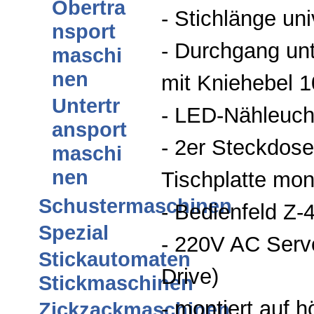
Obertra
- Stichlänge un
nsport
- Durchgang un
maschi
nen
mit Kniehebel 
Untertr
- LED-Nähleuch
ansport
- 2er Steckdose
maschi
nen
Tischplatte mont
Schustermaschinen
- Bedienfeld Z-
Spezial
- 220V AC Servo
Stickautomaten
Drive)
Stickmaschinen
- montiert auf 
Zickzackmaschinen