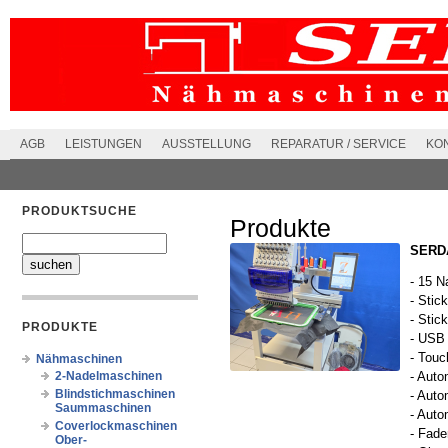
AGB
LEISTUNGEN
AUSSTELLUNG
REPARATUR / SERVICE
KO
PRODUKTSUCHE
Produkte
SERDA
- 15 N
- Stic
- Stic
PRODUKTE
- USB
- Touc
Nähmaschinen
2-Nadelmaschinen
- Auto
Blindstichmaschinen
- Auto
Saummaschinen
- Auto
Coverlockmaschinen
- Fad
Ober-