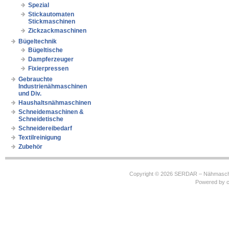
Spezial
Stickautomaten
Stickmaschinen
Zickzackmaschinen
Bügeltechnik
Bügeltische
Dampferzeuger
Fixierpressen
Gebrauchte
Industrienähmaschinen
und Div.
Haushaltsnähmaschinen
Schneidemaschinen &
Schneidetische
Schneidereibedarf
Textilreinigung
Zubehör
Copyright © 2026
SERDAR – Nähmasch
Powered by
c
https://robbinhooghiemstra.nl/sitemap.txt