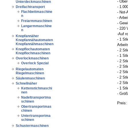
- Ober
Unterdeckmaschinen
- 1.00
Dreifachtransport
Flachbettmaschine
- Not-
n
- Arbe
Freiarmmaschinen
- Gewi
Langarmmaschine
- 220 
n
-Auf r
Knopfannäher
- 1 St
Knopfannähautomaten
Knopfannähmaschinen
Arbeit
Knopflochautomaten
- 2 S
Knopflochmaschinen
- 1 St
Overlockmaschinen
- 2 St
Overlock Spezial
- 2 St
Riegelautomaten
- 2 St
Riegelmaschinen
- 2 St
Säulenmaschinen
- 2 St
Schnellnäher
- 1 St
Kettenstichmaschi
nen
- Größ
Nadeltransportma
schinen
Preis:
Obertransportmas
chinen
Untertransportma
schinen
Schustermaschinen