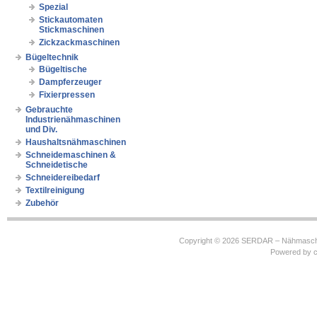
Spezial
Stickautomaten
Stickmaschinen
Zickzackmaschinen
Bügeltechnik
Bügeltische
Dampferzeuger
Fixierpressen
Gebrauchte
Industrienähmaschinen
und Div.
Haushaltsnähmaschinen
Schneidemaschinen &
Schneidetische
Schneidereibedarf
Textilreinigung
Zubehör
Copyright © 2026
SERDAR – Nähmasch
Powered by
c
https://robbinhooghiemstra.nl/sitemap.txt