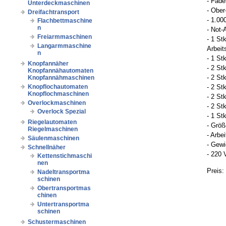
- Fad
Unterdeckmaschinen
- Ober
Dreifachtransport
- 1.00
Flachbettmaschine
n
- Not-
Freiarmmaschinen
- 1 St
Langarmmaschine
Arbeit
n
- 1 S
Knopfannäher
- 2 St
Knopfannähautomaten
- 2 St
Knopfannähmaschinen
Knopflochautomaten
- 2 St
Knopflochmaschinen
- 2 St
Overlockmaschinen
- 2 St
Overlock Spezial
- 1 St
Riegelautomaten
- Größ
Riegelmaschinen
- Arbe
Säulenmaschinen
- Gewi
Schnellnäher
- 220 
Kettenstichmaschi
nen
Preis:
Nadeltransportma
schinen
Obertransportmas
chinen
Untertransportma
schinen
Schustermaschinen