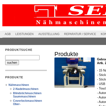
AGB
LEISTUNGEN
AUSSTELLUNG
REPARATUR / SERVICE
KO
PRODUKTSUCHE
Produkte
Gebra
Artk. 
- 15 N
- Stic
PRODUKTE
- Stic
- USB
Nähmaschinen
- Touc
2-Nadelmaschinen
- Auto
Blindstichmaschinen
Saummaschinen
- Auto
Coverlockmaschinen
- Auto
Ober-