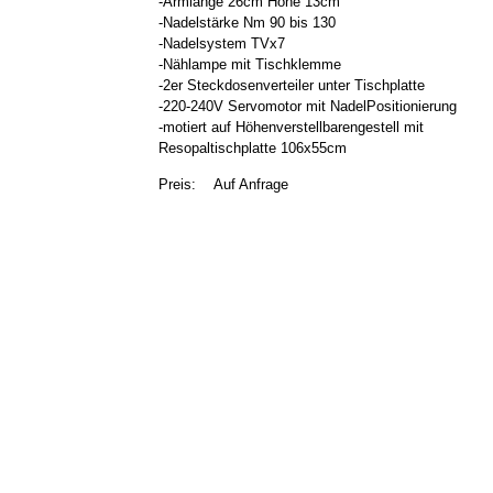
-Armlänge 26cm Höhe 13cm
-Nadelstärke Nm 90 bis 130
-Nadelsystem TVx7
-Nählampe mit Tischklemme
-2er Steckdosenverteiler unter Tischplatte
-220-240V Servomotor mit NadelPositionierung
-motiert auf Höhenverstellbarengestell mit
Resopaltischplatte 106x55cm
Preis:
Auf Anfrage