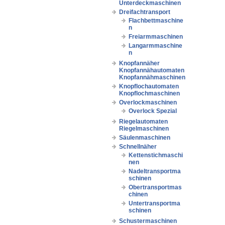
Unterdeckmaschinen
Dreifachtransport
Flachbettmaschine
n
Freiarmmaschinen
Langarmmaschine
n
Knopfannäher
Knopfannähautomaten
Knopfannähmaschinen
Knopflochautomaten
Knopflochmaschinen
Overlockmaschinen
Overlock Spezial
Riegelautomaten
Riegelmaschinen
Säulenmaschinen
Schnellnäher
Kettenstichmaschi
nen
Nadeltransportma
schinen
Obertransportmas
chinen
Untertransportma
schinen
Schustermaschinen