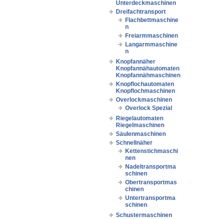
Unterdeckmaschinen
Dreifachtransport
Flachbettmaschine
n
Freiarmmaschinen
Langarmmaschine
n
Knopfannäher
Knopfannähautomaten
Knopfannähmaschinen
Knopflochautomaten
Knopflochmaschinen
Overlockmaschinen
Overlock Spezial
Riegelautomaten
Riegelmaschinen
Säulenmaschinen
Schnellnäher
Kettenstichmaschi
nen
Nadeltransportma
schinen
Obertransportmas
chinen
Untertransportma
schinen
Schustermaschinen