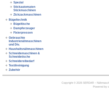
Spezial
Stickautomaten
Stickmaschinen
Zickzackmaschinen
Bügeltechnik
Bügeltische
Dampferzeuger
Fixierpressen
Gebrauchte
Industrienähmaschinen
und Div.
Haushaltsnähmaschinen
Schneidemaschinen &
Schneidetische
Schneidereibedarf
Textilreinigung
Zubehör
Copyright © 2026
SERDAR – Nähmasch
Powered by
c
https://robbinhooghiemstra.nl/sitemap.txt