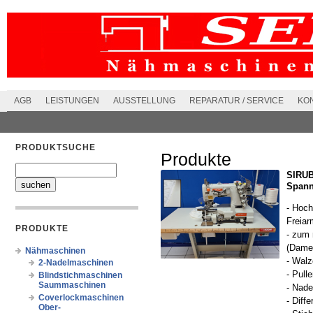
AGB
LEISTUNGEN
AUSSTELLUNG
REPARATUR / SERVICE
KO
PRODUKTSUCHE
Produkte
SIRUB
Spann
- Hoch
Freia
PRODUKTE
- zum 
(Dame
Nähmaschinen
- Wal
2-Nadelmaschinen
- Pull
Blindstichmaschinen
Saummaschinen
- Nad
Coverlockmaschinen
- Diffe
Ober-