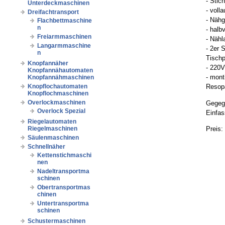
- Stic
Unterdeckmaschinen
- voll
Dreifachtransport
- Nähg
Flachbettmaschine
n
- halb
Freiarmmaschinen
- Näh
Langarmmaschine
- 2er 
n
Tischp
Knopfannäher
- 220
Knopfannähautomaten
- mont
Knopfannähmaschinen
Knopflochautomaten
Resopa
Knopflochmaschinen
Overlockmaschinen
Gegeg
Overlock Spezial
Einfas
Riegelautomaten
Preis:
Riegelmaschinen
Säulenmaschinen
Schnellnäher
Kettenstichmaschi
nen
Nadeltransportma
schinen
Obertransportmas
chinen
Untertransportma
schinen
Schustermaschinen