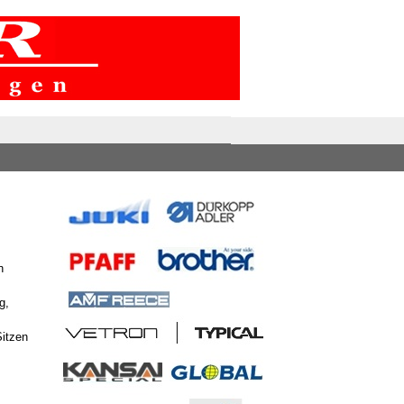
n
g,
itzen