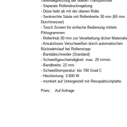
Tiefenbegrenzung der oberen Transportrolle
- Separate Rollendruckregelung
- Düse hebt ab mit der oberen Rolle
- Senkrechte Säule mit Rollenbreite 30 mm (65 mm
Durchmesser)
- Touch Screen für einfache Bedienung mittels
Piktogrammen
- Rollenhub 30 mm zur Verarbeitung dicker Materiali
- Ansatzloses Verschweißen durch automatischen
Rückwärtslauf bei Rollenstopp
- Bandabschneider (Standard)
- Schweißgeschwindigkeit: max. 20 m/min.
- Bandbreite: 22 mm
- Schweißtemperatur: bis 700 Grad C
- Heizleistung: 3.600 W
- montiert auf Untergestell mit Resopaltischplatte
Preis:
Auf Anfrage