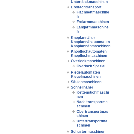
Unterdeckmaschinen
Dreifachtransport
Flachbettmaschine
n
Freiarmmaschinen
Langarmmaschine
n
Knopfannäher
Knopfannähautomaten
Knopfannähmaschinen
Knopflochautomaten
Knopflochmaschinen
Overlockmaschinen
Overlock Spezial
Riegelautomaten
Riegelmaschinen
Säulenmaschinen
Schnellnäher
Kettenstichmaschi
nen
Nadeltransportma
schinen
Obertransportmas
chinen
Untertransportma
schinen
Schustermaschinen