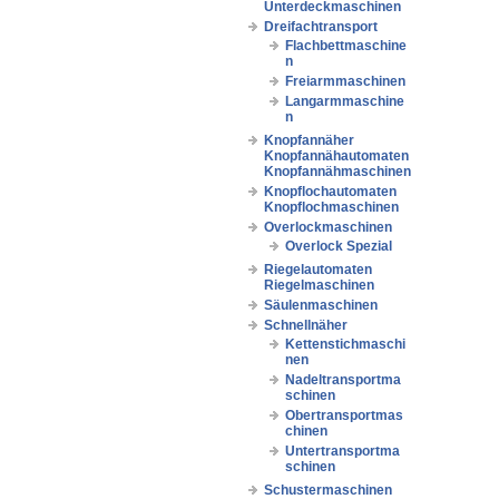
Unterdeckmaschinen
Dreifachtransport
Flachbettmaschine
n
Freiarmmaschinen
Langarmmaschine
n
Knopfannäher
Knopfannähautomaten
Knopfannähmaschinen
Knopflochautomaten
Knopflochmaschinen
Overlockmaschinen
Overlock Spezial
Riegelautomaten
Riegelmaschinen
Säulenmaschinen
Schnellnäher
Kettenstichmaschi
nen
Nadeltransportma
schinen
Obertransportmas
chinen
Untertransportma
schinen
Schustermaschinen