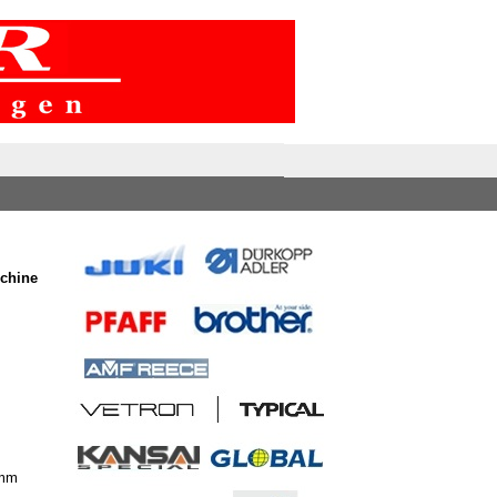
schine
 mm