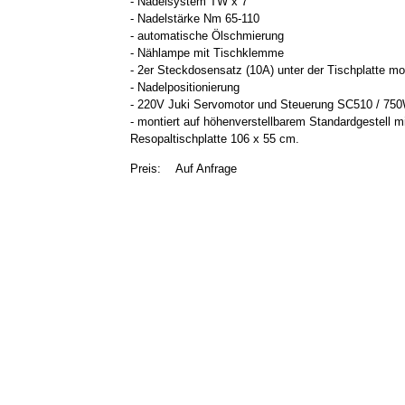
- Nadelsystem TW x 7
- Nadelstärke Nm 65-110
- automatische Ölschmierung
- Nählampe mit Tischklemme
- 2er Steckdosensatz (10A) unter der Tischplatte mon
- Nadelpositionierung
- 220V Juki Servomotor und Steuerung SC510 / 75
- montiert auf höhenverstellbarem Standardgestell m
Resopaltischplatte 106 x 55 cm.
Preis:
Auf Anfrage