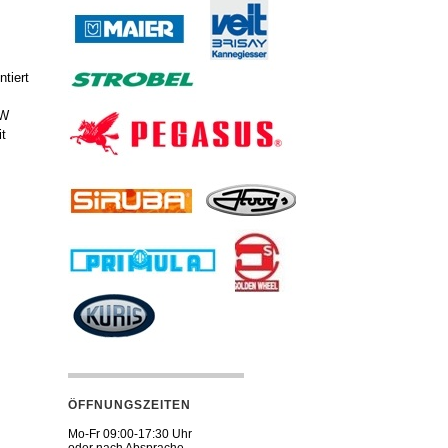
tiert
0W
it
ÖFFNUNGSZEITEN
Mo-Fr 09:00-17:30 Uhr