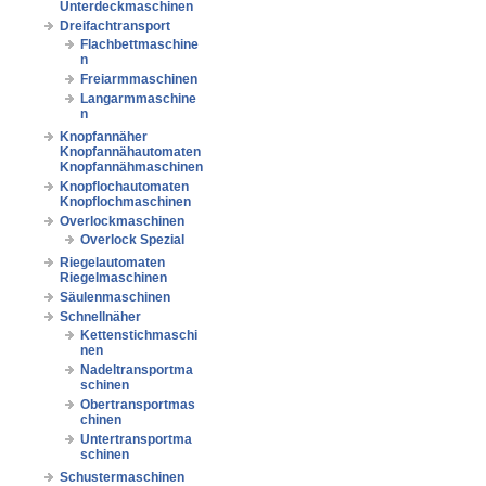
Unterdeckmaschinen
Dreifachtransport
Flachbettmaschine
n
Freiarmmaschinen
Langarmmaschine
n
Knopfannäher
Knopfannähautomaten
Knopfannähmaschinen
Knopflochautomaten
Knopflochmaschinen
Overlockmaschinen
Overlock Spezial
Riegelautomaten
Riegelmaschinen
Säulenmaschinen
Schnellnäher
Kettenstichmaschi
nen
Nadeltransportma
schinen
Obertransportmas
chinen
Untertransportma
schinen
Schustermaschinen