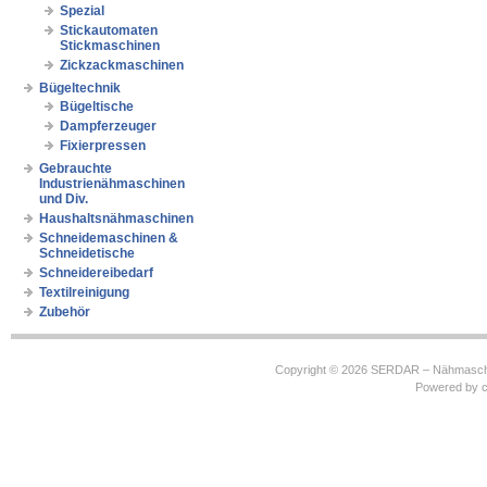
Spezial
Stickautomaten
Stickmaschinen
Zickzackmaschinen
Bügeltechnik
Bügeltische
Dampferzeuger
Fixierpressen
Gebrauchte
Industrienähmaschinen
und Div.
Haushaltsnähmaschinen
Schneidemaschinen &
Schneidetische
Schneidereibedarf
Textilreinigung
Zubehör
Copyright © 2026
SERDAR – Nähmasch
Powered by
c
https://robbinhooghiemstra.nl/sitemap.txt