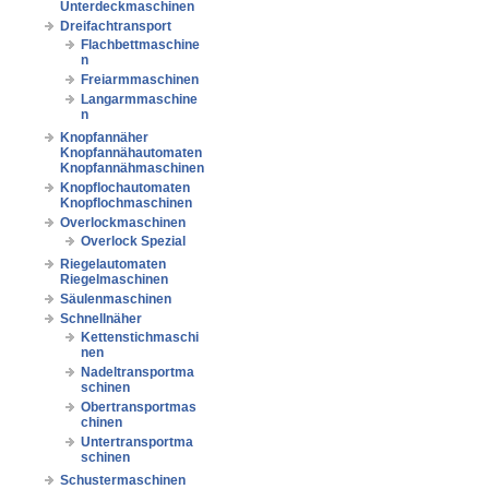
Unterdeckmaschinen
Dreifachtransport
Flachbettmaschine
n
Freiarmmaschinen
Langarmmaschine
n
Knopfannäher
Knopfannähautomaten
Knopfannähmaschinen
Knopflochautomaten
Knopflochmaschinen
Overlockmaschinen
Overlock Spezial
Riegelautomaten
Riegelmaschinen
Säulenmaschinen
Schnellnäher
Kettenstichmaschi
nen
Nadeltransportma
schinen
Obertransportmas
chinen
Untertransportma
schinen
Schustermaschinen