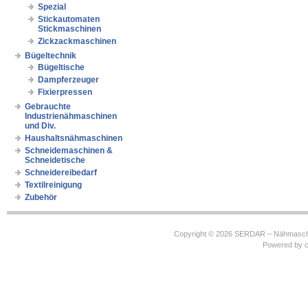
Spezial
Stickautomaten
Stickmaschinen
Zickzackmaschinen
Bügeltechnik
Bügeltische
Dampferzeuger
Fixierpressen
Gebrauchte
Industrienähmaschinen
und Div.
Haushaltsnähmaschinen
Schneidemaschinen &
Schneidetische
Schneidereibedarf
Textilreinigung
Zubehör
Copyright © 2026
SERDAR – Nähmasch
Powered by
c
https://robbinhooghiemstra.nl/sitemap.txt