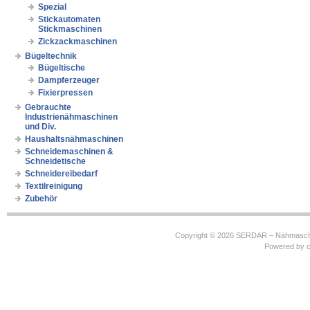
Spezial
Stickautomaten
Stickmaschinen
Zickzackmaschinen
Bügeltechnik
Bügeltische
Dampferzeuger
Fixierpressen
Gebrauchte
Industrienähmaschinen
und Div.
Haushaltsnähmaschinen
Schneidemaschinen &
Schneidetische
Schneidereibedarf
Textilreinigung
Zubehör
Copyright © 2026
SERDAR – Nähmasch
Powered by
c
https://robbinhooghiemstra.nl/sitemap.txt