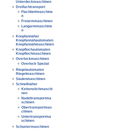
Unterdeckmaschinen
Dreifachtransport
Flachbettmaschine
n
Freiarmmaschinen
Langarmmaschine
n
Knopfannäher
Knopfannähautomaten
Knopfannähmaschinen
Knopflochautomaten
Knopflochmaschinen
Overlockmaschinen
Overlock Spezial
Riegelautomaten
Riegelmaschinen
Säulenmaschinen
Schnellnäher
Kettenstichmaschi
nen
Nadeltransportma
schinen
Obertransportmas
chinen
Untertransportma
schinen
Schustermaschinen