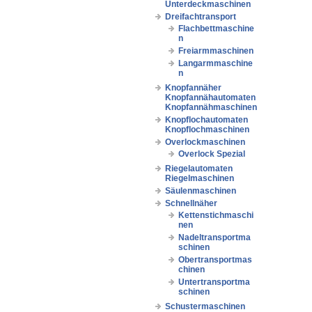
Unterdeckmaschinen
Dreifachtransport
Flachbettmaschine
n
Freiarmmaschinen
Langarmmaschine
n
Knopfannäher
Knopfannähautomaten
Knopfannähmaschinen
Knopflochautomaten
Knopflochmaschinen
Overlockmaschinen
Overlock Spezial
Riegelautomaten
Riegelmaschinen
Säulenmaschinen
Schnellnäher
Kettenstichmaschi
nen
Nadeltransportma
schinen
Obertransportmas
chinen
Untertransportma
schinen
Schustermaschinen