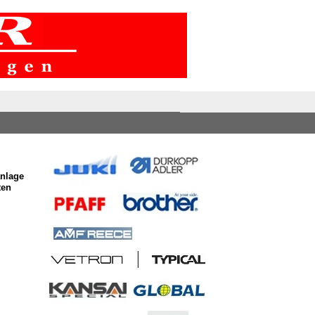
anlage
ten