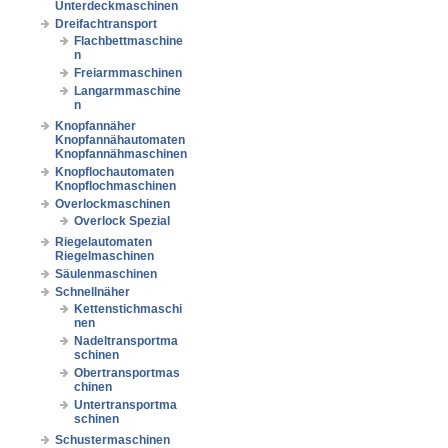
Unterdeckmaschinen
Dreifachtransport
Flachbettmaschine
n
Freiarmmaschinen
Langarmmaschine
n
Knopfannäher
Knopfannähautomaten
Knopfannähmaschinen
Knopflochautomaten
Knopflochmaschinen
Overlockmaschinen
Overlock Spezial
Riegelautomaten
Riegelmaschinen
Säulenmaschinen
Schnellnäher
Kettenstichmaschi
nen
Nadeltransportma
schinen
Obertransportmas
chinen
Untertransportma
schinen
Schustermaschinen