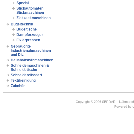
Spezial
Stickautomaten
Stickmaschinen
Zickzackmaschinen
Bügeltechnik
Bügeltische
Dampferzeuger
Fixierpressen
Gebrauchte
Industrienähmaschinen
und Div.
Haushaltsnähmaschinen
Schneidemaschinen &
Schneidetische
Schneidereibedarf
Textilreinigung
Zubehör
Copyright © 2026
SERDAR – Nähmasch
Powered by
c
https://robbinhooghiemstra.nl/sitemap.txt