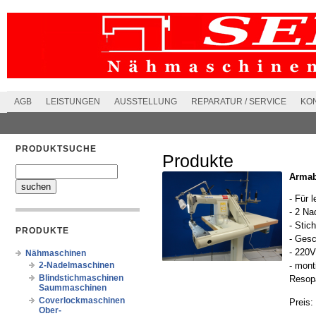
AGB
LEISTUNGEN
AUSSTELLUNG
REPARATUR / SERVICE
KO
PRODUKTSUCHE
Produkte
Armab
- Für 
- 2 Na
- Stic
PRODUKTE
- Gesc
- 220
Nähmaschinen
2-Nadelmaschinen
- mont
Blindstichmaschinen
Resopa
Saummaschinen
Coverlockmaschinen
Preis:
Ober-