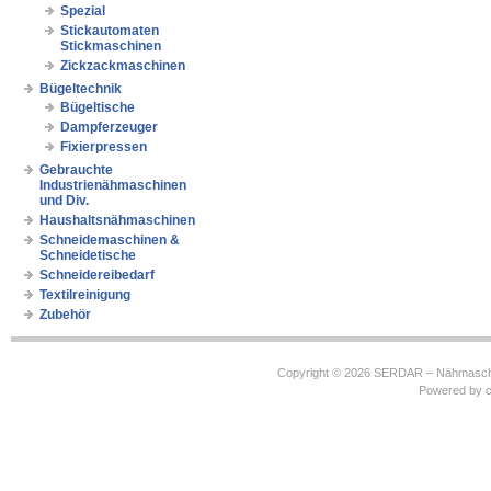
Spezial
Stickautomaten
Stickmaschinen
Zickzackmaschinen
Bügeltechnik
Bügeltische
Dampferzeuger
Fixierpressen
Gebrauchte
Industrienähmaschinen
und Div.
Haushaltsnähmaschinen
Schneidemaschinen &
Schneidetische
Schneidereibedarf
Textilreinigung
Zubehör
Copyright © 2026
SERDAR – Nähmasch
Powered by
c
https://robbinhooghiemstra.nl/sitemap.txt