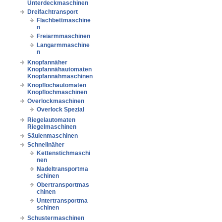
Unterdeckmaschinen
Dreifachtransport
Flachbettmaschine
n
Freiarmmaschinen
Langarmmaschine
n
Knopfannäher
Knopfannähautomaten
Knopfannähmaschinen
Knopflochautomaten
Knopflochmaschinen
Overlockmaschinen
Overlock Spezial
Riegelautomaten
Riegelmaschinen
Säulenmaschinen
Schnellnäher
Kettenstichmaschi
nen
Nadeltransportma
schinen
Obertransportmas
chinen
Untertransportma
schinen
Schustermaschinen