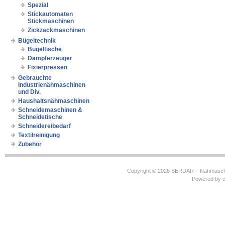
Spezial
Stickautomaten
Stickmaschinen
Zickzackmaschinen
Bügeltechnik
Bügeltische
Dampferzeuger
Fixierpressen
Gebrauchte
Industrienähmaschinen
und Div.
Haushaltsnähmaschinen
Schneidemaschinen &
Schneidetische
Schneidereibedarf
Textilreinigung
Zubehör
Copyright © 2026
SERDAR – Nähmasch
Powered by
c
https://robbinhooghiemstra.nl/sitemap.txt