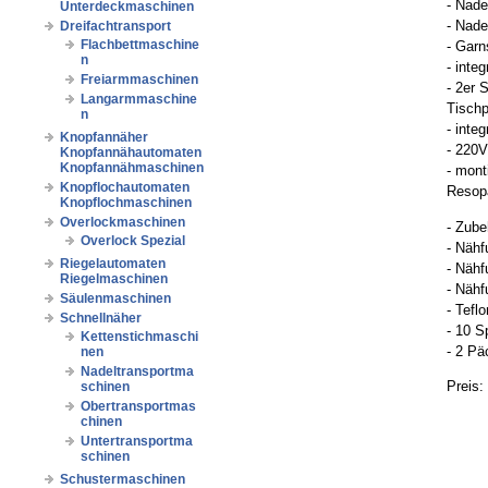
- Nad
Unterdeckmaschinen
- Nade
Dreifachtransport
Flachbettmaschine
- Garn
n
- inte
Freiarmmaschinen
- 2er 
Langarmmaschine
Tischp
n
- inte
Knopfannäher
- 220V
Knopfannähautomaten
Knopfannähmaschinen
- mont
Knopflochautomaten
Resopa
Knopflochmaschinen
Overlockmaschinen
- Zube
Overlock Spezial
- Nähf
Riegelautomaten
- Nähf
Riegelmaschinen
- Nähf
Säulenmaschinen
- Tefl
Schnellnäher
- 10 S
Kettenstichmaschi
- 2 P
nen
Nadeltransportma
Preis:
schinen
Obertransportmas
chinen
Untertransportma
schinen
Schustermaschinen