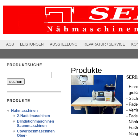
AGB
LEISTUNGEN
AUSSTELLUNG
REPARATUR / SERVICE
KO
PRODUKTSUCHE
Produkte
SERDA
- Einn
- groß
- Stic
PRODUKTE
- Fade
- Verr
Nähmaschinen
2-Nadelmaschinen
- Fad
Blindstichmaschinen
- Nähf
Saummaschinen
- Fußh
Coverlockmaschinen
- Nähg
Ober-