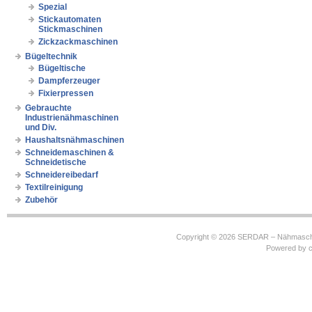
Spezial
Stickautomaten
Stickmaschinen
Zickzackmaschinen
Bügeltechnik
Bügeltische
Dampferzeuger
Fixierpressen
Gebrauchte
Industrienähmaschinen
und Div.
Haushaltsnähmaschinen
Schneidemaschinen &
Schneidetische
Schneidereibedarf
Textilreinigung
Zubehör
Copyright © 2026
SERDAR – Nähmasch
Powered by
c
https://robbinhooghiemstra.nl/sitemap.txt