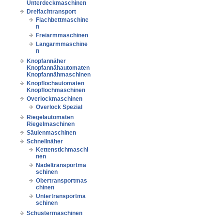
Unterdeckmaschinen
Dreifachtransport
Flachbettmaschine
n
Freiarmmaschinen
Langarmmaschine
n
Knopfannäher
Knopfannähautomaten
Knopfannähmaschinen
Knopflochautomaten
Knopflochmaschinen
Overlockmaschinen
Overlock Spezial
Riegelautomaten
Riegelmaschinen
Säulenmaschinen
Schnellnäher
Kettenstichmaschi
nen
Nadeltransportma
schinen
Obertransportmas
chinen
Untertransportma
schinen
Schustermaschinen