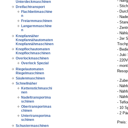
- Nähg
Unterdeckmaschinen
- Stic
Dreifachtransport
- Dur
Flachbettmaschine
n
- Nad
Freiarmmaschinen
- Stan
Langarmmaschine
- Zent
n
- Näh
Knopfannäher
- 2er 
Knopfannähautomaten
Tischp
Knopfannähmaschinen
Knopflochautomaten
- Bedi
Knopflochmaschinen
- Juki
Overlockmaschinen
- 220V
Overlock Spezial
- mont
Riegelautomaten
Resopa
Riegelmaschinen
Säulenmaschinen
- Zube
Schnellnäher
- Nähf
Kettenstichmaschi
- Nähf
nen
- Nähf
Nadeltransportma
schinen
- Tefl
Obertransportmas
- 10 S
chinen
- 2 P
Untertransportma
schinen
Preis:
Schustermaschinen