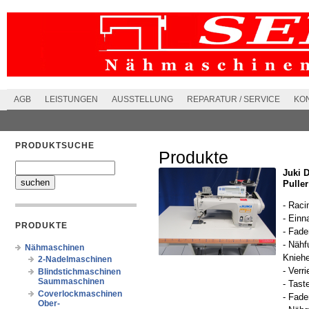
AGB
LEISTUNGEN
AUSSTELLUNG
REPARATUR / SERVICE
KO
PRODUKTSUCHE
Produkte
Juki 
Puller
- Raci
- Einn
PRODUKTE
- Fade
- Nähf
Nähmaschinen
Kniehe
2-Nadelmaschinen
- Verr
Blindstichmaschinen
Saummaschinen
- Tast
Coverlockmaschinen
- Fade
Ober-