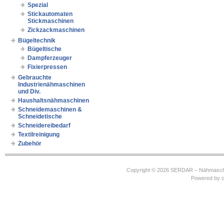
Spezial
Stickautomaten
Stickmaschinen
Zickzackmaschinen
Bügeltechnik
Bügeltische
Dampferzeuger
Fixierpressen
Gebrauchte
Industrienähmaschinen
und Div.
Haushaltsnähmaschinen
Schneidemaschinen &
Schneidetische
Schneidereibedarf
Textilreinigung
Zubehör
Copyright © 2026
SERDAR – Nähmasch
Powered by
c
https://robbinhooghiemstra.nl/sitemap.txt