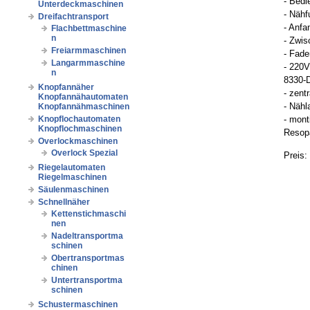
- Bedi
Unterdeckmaschinen
- Nähf
Dreifachtransport
- Anfa
Flachbettmaschine
n
- Zwis
Freiarmmaschinen
- Fade
Langarmmaschine
- 220V
n
8330-
Knopfannäher
- zen
Knopfannähautomaten
- Näh
Knopfannähmaschinen
Knopflochautomaten
- mont
Knopflochmaschinen
Resopa
Overlockmaschinen
Overlock Spezial
Preis:
Riegelautomaten
Riegelmaschinen
Säulenmaschinen
Schnellnäher
Kettenstichmaschi
nen
Nadeltransportma
schinen
Obertransportmas
chinen
Untertransportma
schinen
Schustermaschinen