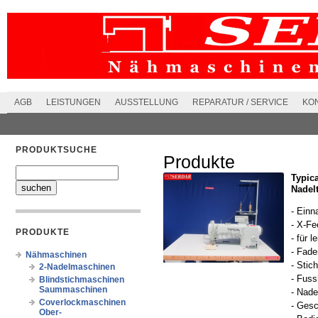
AGB
LEISTUNGEN
AUSSTELLUNG
REPARATUR / SERVICE
KO
PRODUKTSUCHE
Produkte
Typic
Nadel
- Einn
- X-Fe
PRODUKTE
- für 
- Fade
Nähmaschinen
- Stic
2-Nadelmaschinen
- Fus
Blindstichmaschinen
Saummaschinen
- Nade
Coverlockmaschinen
- Ges
Ober-