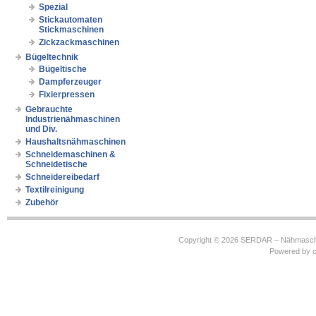
Spezial
Stickautomaten
Stickmaschinen
Zickzackmaschinen
Bügeltechnik
Bügeltische
Dampferzeuger
Fixierpressen
Gebrauchte
Industrienähmaschinen
und Div.
Haushaltsnähmaschinen
Schneidemaschinen &
Schneidetische
Schneidereibedarf
Textilreinigung
Zubehör
Copyright © 2026
SERDAR – Nähmasch
Powered by
c
https://robbinhooghiemstra.nl/sitemap.txt