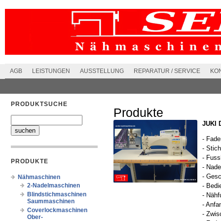
AGB
LEISTUNGEN
AUSSTELLUNG
REPARATUR / SERVICE
KO
PRODUKTSUCHE
Produkte
JUKI 
- Fade
- Stic
- Fus
PRODUKTE
- Nade
- Ges
Nähmaschinen
2-Nadelmaschinen
- Bedi
Blindstichmaschinen
- Nähf
Saummaschinen
- Anfa
Coverlockmaschinen
- Zwis
Ober-