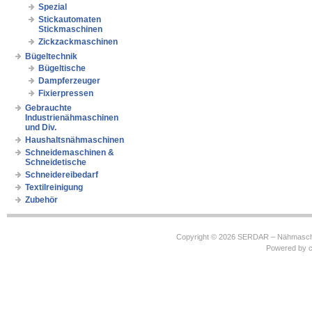
Spezial
Stickautomaten
Stickmaschinen
Zickzackmaschinen
Bügeltechnik
Bügeltische
Dampferzeuger
Fixierpressen
Gebrauchte
Industrienähmaschinen
und Div.
Haushaltsnähmaschinen
Schneidemaschinen &
Schneidetische
Schneidereibedarf
Textilreinigung
Zubehör
Copyright © 2026
SERDAR – Nähmasch
Powered by
c
https://robbinhooghiemstra.nl/sitemap.txt