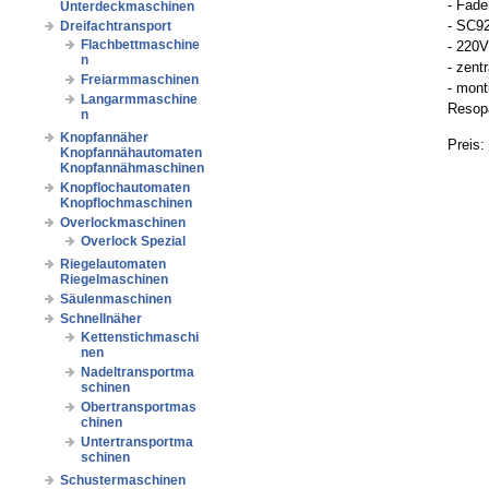
- Fade
Unterdeckmaschinen
- SC9
Dreifachtransport
Flachbettmaschine
- 220V
n
- zen
Freiarmmaschinen
- mont
Langarmmaschine
Resopa
n
Knopfannäher
Preis:
Knopfannähautomaten
Knopfannähmaschinen
Knopflochautomaten
Knopflochmaschinen
Overlockmaschinen
Overlock Spezial
Riegelautomaten
Riegelmaschinen
Säulenmaschinen
Schnellnäher
Kettenstichmaschi
nen
Nadeltransportma
schinen
Obertransportmas
chinen
Untertransportma
schinen
Schustermaschinen