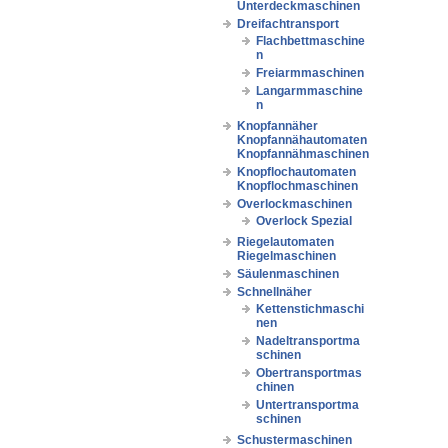
Unterdeckmaschinen
Dreifachtransport
Flachbettmaschine
n
Freiarmmaschinen
Langarmmaschine
n
Knopfannäher
Knopfannähautomaten
Knopfannähmaschinen
Knopflochautomaten
Knopflochmaschinen
Overlockmaschinen
Overlock Spezial
Riegelautomaten
Riegelmaschinen
Säulenmaschinen
Schnellnäher
Kettenstichmaschi
nen
Nadeltransportma
schinen
Obertransportmas
chinen
Untertransportma
schinen
Schustermaschinen