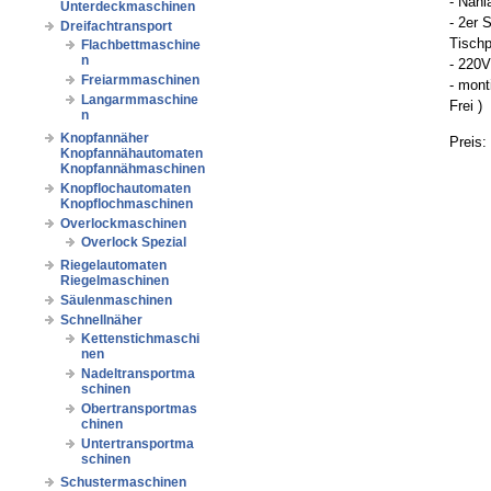
- Näh
Unterdeckmaschinen
- 2er 
Dreifachtransport
Tischp
Flachbettmaschine
n
- 220
Freiarmmaschinen
- mont
Langarmmaschine
Frei )
n
Knopfannäher
Preis:
Knopfannähautomaten
Knopfannähmaschinen
Knopflochautomaten
Knopflochmaschinen
Overlockmaschinen
Overlock Spezial
Riegelautomaten
Riegelmaschinen
Säulenmaschinen
Schnellnäher
Kettenstichmaschi
nen
Nadeltransportma
schinen
Obertransportmas
chinen
Untertransportma
schinen
Schustermaschinen