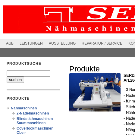
AGB
LEISTUNGEN
AUSSTELLUNG
REPARATUR / SERVICE
KO
PRODUKTSUCHE
Produkte
SERDA
Art.2
- 3 Na
- Nad
PRODUKTE
- für 
- Stic
Nähmaschinen
- Nähf
2-Nadelmaschinen
- Nad
Blindstichmaschinen
Saummaschinen
- Nade
Coverlockmaschinen
- Nähg
Ober-