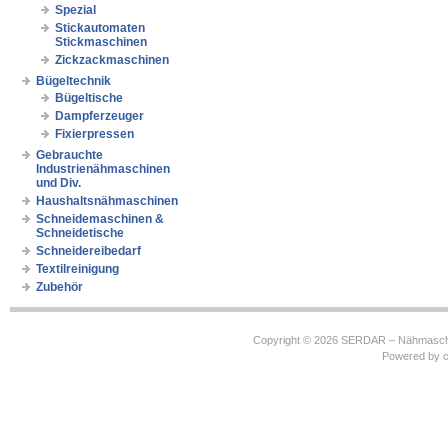
Spezial
Stickautomaten
Stickmaschinen
Zickzackmaschinen
Bügeltechnik
Bügeltische
Dampferzeuger
Fixierpressen
Gebrauchte
Industrienähmaschinen
und Div.
Haushaltsnähmaschinen
Schneidemaschinen &
Schneidetische
Schneidereibedarf
Textilreinigung
Zubehör
Copyright © 2026
SERDAR – Nähmasch
Powered by
c
https://robbinhooghiemstra.nl/sitemap.txt