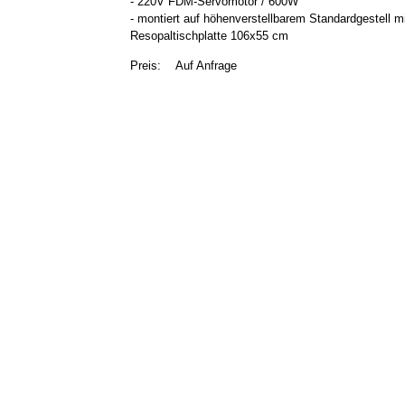
- 220V FDM-Servomotor / 600W
- montiert auf höhenverstellbarem Standardgestell m
Resopaltischplatte 106x55 cm
Preis:
Auf Anfrage