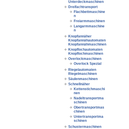
Unterdeckmaschinen
Dreifachtransport
Flachbettmaschine
n
Freiarmmaschinen
Langarmmaschine
n
Knopfannäher
Knopfannähautomaten
Knopfannähmaschinen
Knopflochautomaten
Knopflochmaschinen
Overlockmaschinen
Overlock Spezial
Riegelautomaten
Riegelmaschinen
Säulenmaschinen
Schnellnäher
Kettenstichmaschi
nen
Nadeltransportma
schinen
Obertransportmas
chinen
Untertransportma
schinen
Schustermaschinen