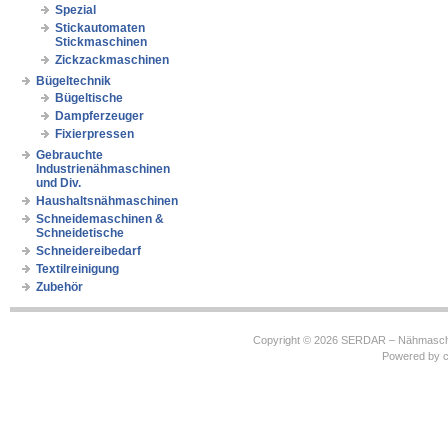
Spezial
Stickautomaten
Stickmaschinen
Zickzackmaschinen
Bügeltechnik
Bügeltische
Dampferzeuger
Fixierpressen
Gebrauchte
Industrienähmaschinen
und Div.
Haushaltsnähmaschinen
Schneidemaschinen &
Schneidetische
Schneidereibedarf
Textilreinigung
Zubehör
Copyright © 2026
SERDAR – Nähmasch
Powered by
c
https://robbinhooghiemstra.nl/sitemap.txt