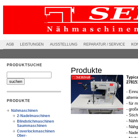
AGB
LEISTUNGEN
AUSSTELLUNG
REPARATUR / SERVICE
KO
PRODUKTSUCHE
Produkte
Typic
27815
- Einn
altern
PRODUKTE
- für 
- große
Nähmaschinen
- Stic
2-Nadelmaschinen
- Näh
Blindstichmaschinen
Saummaschinen
- Nähg
Coverlockmaschinen
- Nad
Ober-