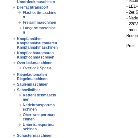
- Nad
Unterdeckmaschinen
- LED
Dreifachtransport
- 2er 
Flachbettmaschine
n
- Nade
Freiarmmaschinen
- 220
Langarmmaschine
- mont
n
Resopa
Knopfannäher
Knopfannähautomaten
Preis:
Knopfannähmaschinen
Knopflochautomaten
Knopflochmaschinen
Overlockmaschinen
Overlock Spezial
Riegelautomaten
Riegelmaschinen
Säulenmaschinen
Schnellnäher
Kettenstichmaschi
nen
Nadeltransportma
schinen
Obertransportmas
chinen
Untertransportma
schinen
Schustermaschinen