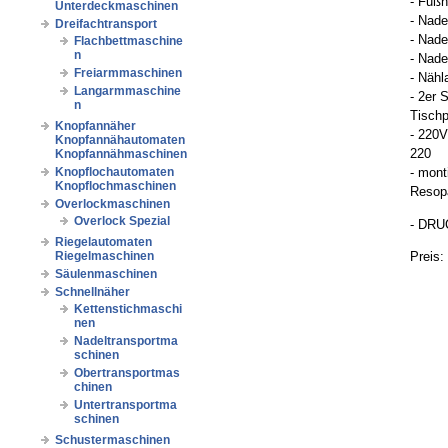
- Fuß
Unterdeckmaschinen
- Nad
Dreifachtransport
- Nade
Flachbettmaschine
n
- Nade
Freiarmmaschinen
- Näh
Langarmmaschine
- 2er 
n
Tischp
Knopfannäher
- 220
Knopfannähautomaten
220
Knopfannähmaschinen
Knopflochautomaten
- mont
Knopflochmaschinen
Resopa
Overlockmaschinen
Overlock Spezial
- DRU
Riegelautomaten
Preis:
Riegelmaschinen
Säulenmaschinen
Schnellnäher
Kettenstichmaschi
nen
Nadeltransportma
schinen
Obertransportmas
chinen
Untertransportma
schinen
Schustermaschinen