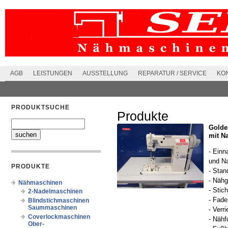
AGB
LEISTUNGEN
AUSSTELLUNG
REPARATUR / SERVICE
KO
PRODUKTSUCHE
Produkte
Golde
mit Na
- Einn
und Na
PRODUKTE
- Stan
- Nähg
Nähmaschinen
- Stic
2-Nadelmaschinen
- Fade
Blindstichmaschinen
Saummaschinen
- Verr
Coverlockmaschinen
- Nähf
Ober-