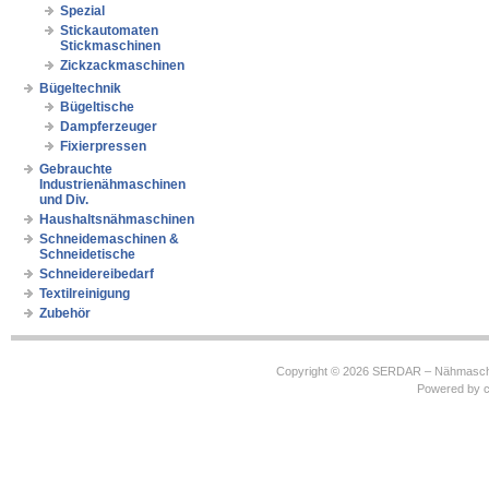
Spezial
Stickautomaten
Stickmaschinen
Zickzackmaschinen
Bügeltechnik
Bügeltische
Dampferzeuger
Fixierpressen
Gebrauchte
Industrienähmaschinen
und Div.
Haushaltsnähmaschinen
Schneidemaschinen &
Schneidetische
Schneidereibedarf
Textilreinigung
Zubehör
Copyright © 2026
SERDAR – Nähmasch
Powered by
c
https://robbinhooghiemstra.nl/sitemap.txt