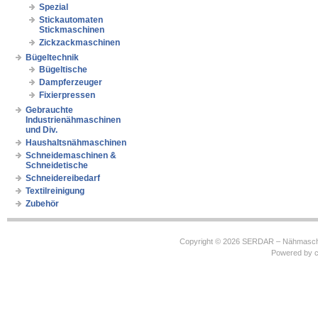
Spezial
Stickautomaten
Stickmaschinen
Zickzackmaschinen
Bügeltechnik
Bügeltische
Dampferzeuger
Fixierpressen
Gebrauchte
Industrienähmaschinen
und Div.
Haushaltsnähmaschinen
Schneidemaschinen &
Schneidetische
Schneidereibedarf
Textilreinigung
Zubehör
Copyright © 2026
SERDAR – Nähmasch
Powered by
c
https://robbinhooghiemstra.nl/sitemap.txt