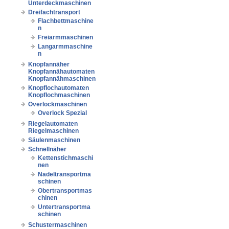
Unterdeckmaschinen
Dreifachtransport
Flachbettmaschine
n
Freiarmmaschinen
Langarmmaschine
n
Knopfannäher
Knopfannähautomaten
Knopfannähmaschinen
Knopflochautomaten
Knopflochmaschinen
Overlockmaschinen
Overlock Spezial
Riegelautomaten
Riegelmaschinen
Säulenmaschinen
Schnellnäher
Kettenstichmaschi
nen
Nadeltransportma
schinen
Obertransportmas
chinen
Untertransportma
schinen
Schustermaschinen