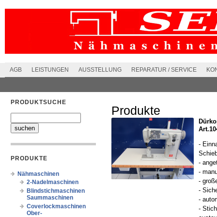
AGB
LEISTUNGEN
AUSSTELLUNG
REPARATUR / SERVICE
KO
PRODUKTSUCHE
Produkte
Dürko
Art.10
- Einn
Schieb
PRODUKTE
- ange
- manu
Nähmaschinen
- große
2-Nadelmaschinen
- Sich
Blindstichmaschinen
Saummaschinen
- auto
Coverlockmaschinen
- Stic
Ober-