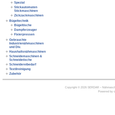
Spezial
Stickautomaten
Stickmaschinen
Zickzackmaschinen
Bügeltechnik
Bügeltische
Dampferzeuger
Fixierpressen
Gebrauchte
Industrienähmaschinen
und Div.
Haushaltsnähmaschinen
Schneidemaschinen &
Schneidetische
Schneidereibedarf
Textilreinigung
Zubehör
Copyright © 2026
SERDAR – Nähmasch
Powered by
c
https://robbinhooghiemstra.nl/sitemap.txt