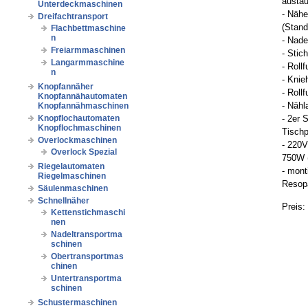
austa
Unterdeckmaschinen
- Nähe
Dreifachtransport
(Stand
Flachbettmaschine
n
- Nade
Freiarmmaschinen
- Stic
Langarmmaschine
- Rol
n
- Knie
Knopfannäher
- Roll
Knopfannähautomaten
- Näh
Knopfannähmaschinen
Knopflochautomaten
- 2er 
Knopflochmaschinen
Tischp
Overlockmaschinen
- 220V
Overlock Spezial
750W 
Riegelautomaten
- mont
Riegelmaschinen
Resopa
Säulenmaschinen
Schnellnäher
Preis:
Kettenstichmaschi
nen
Nadeltransportma
schinen
Obertransportmas
chinen
Untertransportma
schinen
Schustermaschinen