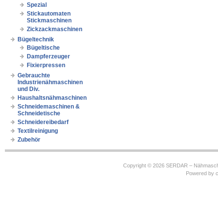
Spezial
Stickautomaten
Stickmaschinen
Zickzackmaschinen
Bügeltechnik
Bügeltische
Dampferzeuger
Fixierpressen
Gebrauchte
Industrienähmaschinen
und Div.
Haushaltsnähmaschinen
Schneidemaschinen &
Schneidetische
Schneidereibedarf
Textilreinigung
Zubehör
Copyright © 2026
SERDAR – Nähmasch
Powered by
c
https://robbinhooghiemstra.nl/sitemap.txt