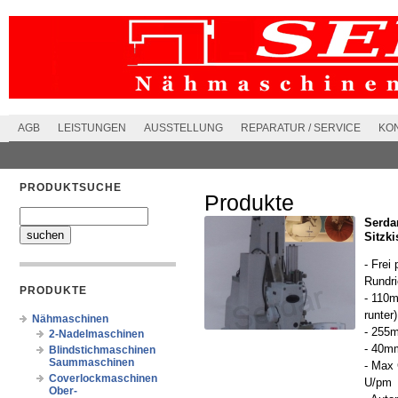
AGB
LEISTUNGEN
AUSSTELLUNG
REPARATUR / SERVICE
KO
PRODUKTSUCHE
Produkte
Serda
Sitzki
- Frei
Rundri
PRODUKTE
- 110m
runter)
Nähmaschinen
- 255
2-Nadelmaschinen
- 40m
Blindstichmaschinen
Saummaschinen
- Max 
Coverlockmaschinen
U/pm
Ober-