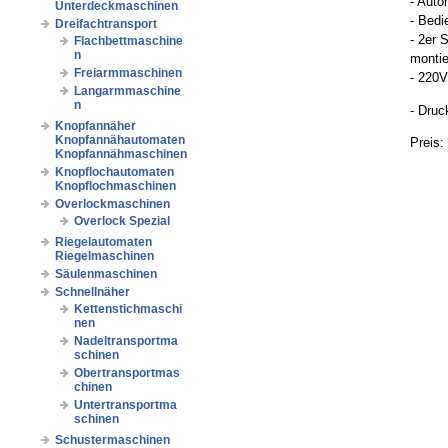
- Auto
Unterdeckmaschinen
- Bedi
Dreifachtransport
- 2er 
Flachbettmaschine
n
montie
Freiarmmaschinen
- 220V
Langarmmaschine
n
- Druck
Knopfannäher
Knopfannähautomaten
Preis:
Knopfannähmaschinen
Knopflochautomaten
Knopflochmaschinen
Overlockmaschinen
Overlock Spezial
Riegelautomaten
Riegelmaschinen
Säulenmaschinen
Schnellnäher
Kettenstichmaschi
nen
Nadeltransportma
schinen
Obertransportmas
chinen
Untertransportma
schinen
Schustermaschinen