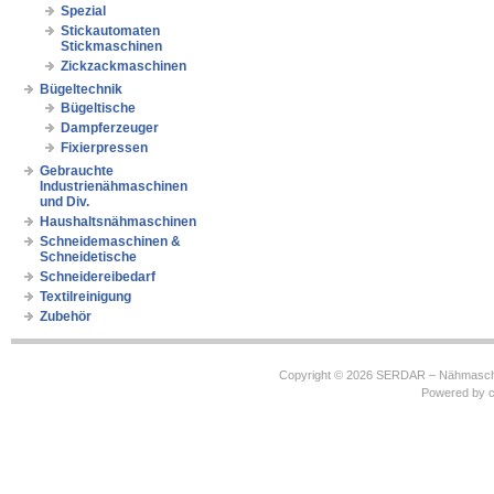
Spezial
Stickautomaten
Stickmaschinen
Zickzackmaschinen
Bügeltechnik
Bügeltische
Dampferzeuger
Fixierpressen
Gebrauchte
Industrienähmaschinen
und Div.
Haushaltsnähmaschinen
Schneidemaschinen &
Schneidetische
Schneidereibedarf
Textilreinigung
Zubehör
Copyright © 2026
SERDAR – Nähmasch
Powered by
c
https://robbinhooghiemstra.nl/sitemap.txt