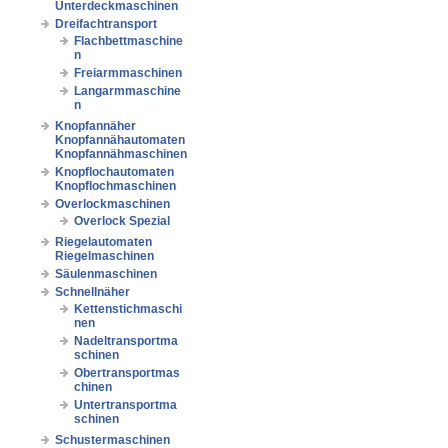
Unterdeckmaschinen
Dreifachtransport
Flachbettmaschine
n
Freiarmmaschinen
Langarmmaschine
n
Knopfannäher
Knopfannähautomaten
Knopfannähmaschinen
Knopflochautomaten
Knopflochmaschinen
Overlockmaschinen
Overlock Spezial
Riegelautomaten
Riegelmaschinen
Säulenmaschinen
Schnellnäher
Kettenstichmaschi
nen
Nadeltransportma
schinen
Obertransportmas
chinen
Untertransportma
schinen
Schustermaschinen